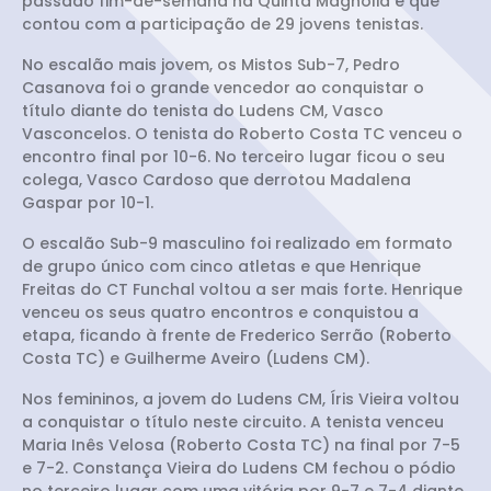
passado fim-de-semana na Quinta Magnólia e que
contou com a participação de 29 jovens tenistas.
No escalão mais jovem, os Mistos Sub-7, Pedro
Casanova foi o grande vencedor ao conquistar o
título diante do tenista do Ludens CM, Vasco
Vasconcelos. O tenista do Roberto Costa TC venceu o
encontro final por 10-6. No terceiro lugar ficou o seu
colega, Vasco Cardoso que derrotou Madalena
Gaspar por 10-1.
O escalão Sub-9 masculino foi realizado em formato
de grupo único com cinco atletas e que Henrique
Freitas do CT Funchal voltou a ser mais forte. Henrique
venceu os seus quatro encontros e conquistou a
etapa, ficando à frente de Frederico Serrão (Roberto
Costa TC) e Guilherme Aveiro (Ludens CM).
Nos femininos, a jovem do Ludens CM, Íris Vieira voltou
a conquistar o título neste circuito. A tenista venceu
Maria Inês Velosa (Roberto Costa TC) na final por 7-5
e 7-2. Constança Vieira do Ludens CM fechou o pódio