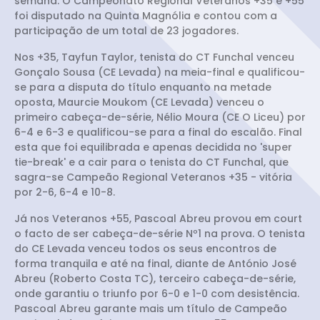
semana. O Campeonato Regional Veteranos +35 e +55
foi disputado na Quinta Magnólia e contou com a
participação de um total de 23 jogadores.
Nos +35, Tayfun Taylor, tenista do CT Funchal venceu
Gonçalo Sousa (CE Levada) na meia-final e qualificou-
se para a disputa do título enquanto na metade
oposta, Maurcie Moukom (CE Levada) venceu o
primeiro cabeça-de-série, Nélio Moura (CE O Liceu) por
6-4 e 6-3 e qualificou-se para a final do escalão. Final
esta que foi equilibrada e apenas decidida no 'super
tie-break' e a cair para o tenista do CT Funchal, que
sagra-se Campeão Regional Veteranos +35 - vitória
por 2-6, 6-4 e 10-8.
Já nos Veteranos +55, Pascoal Abreu provou em court
o facto de ser cabeça-de-série Nº1 na prova. O tenista
do CE Levada venceu todos os seus encontros de
forma tranquila e até na final, diante de António José
Abreu (Roberto Costa TC), terceiro cabeça-de-série,
onde garantiu o triunfo por 6-0 e 1-0 com desistência.
Pascoal Abreu garante mais um título de Campeão