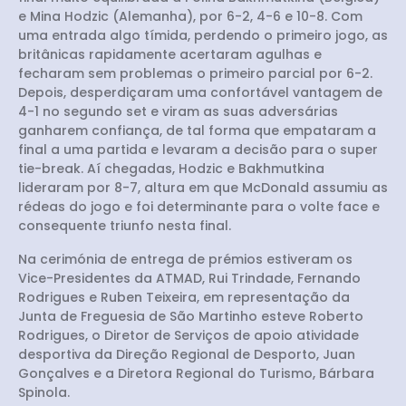
e Mina Hodzic (Alemanha), por 6-2, 4-6 e 10-8. Com
uma entrada algo tímida, perdendo o primeiro jogo, as
britânicas rapidamente acertaram agulhas e
fecharam sem problemas o primeiro parcial por 6-2.
Depois, desperdiçaram uma confortável vantagem de
4-1 no segundo set e viram as suas adversárias
ganharem confiança, de tal forma que empataram a
final a uma partida e levaram a decisão para o super
tie-break. Aí chegadas, Hodzic e Bakhmutkina
lideraram por 8-7, altura em que McDonald assumiu as
rédeas do jogo e foi determinante para o volte face e
consequente triunfo nesta final.
Na cerimónia de entrega de prémios estiveram os
Vice-Presidentes da ATMAD, Rui Trindade, Fernando
Rodrigues e Ruben Teixeira, em representação da
Junta de Freguesia de São Martinho esteve Roberto
Rodrigues, o Diretor de Serviços de apoio atividade
desportiva da Direção Regional de Desporto, Juan
Gonçalves e a Diretora Regional do Turismo, Bárbara
Spinola.