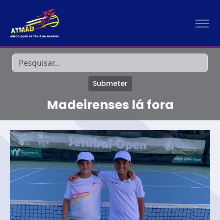
Submeter
Madeirenses lá fora